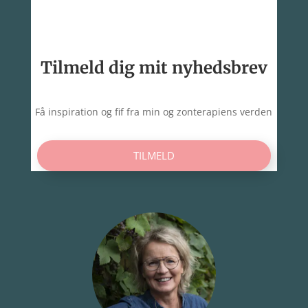
Tilmeld dig mit nyhedsbrev
Få inspiration og fif fra min og zonterapiens verden
TILMELD