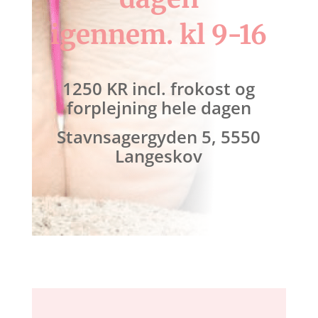
igennem. kl 9-16
1250 KR incl. frokost og
forplejning hele dagen
Stavnsagergyden 5, 5550
Langeskov