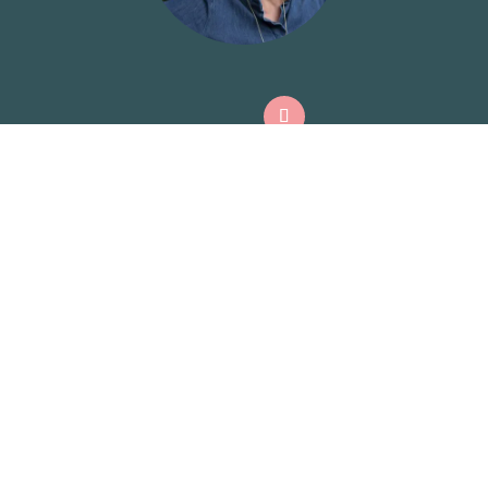
Stavnsagergyden 5, Rønninge, 5550

Langeskov
zoneterapi@carolinapuck.dk

2363 9260
